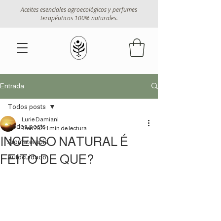
Aceites esenciales agroecológicos y perfumes
terapéuticos 100% naturales.
Entrada
Todos posts
Lurie Damiani
Todos posts
3 feb 2021
1 min de lectura
INCENSO NATURAL É
Aromaterapia
FEITO DE QUE?
Autocuidado