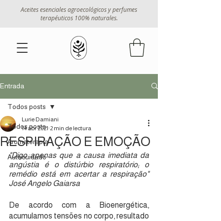
Aceites esenciales agroecológicos y perfumes
terapéuticos 100% naturales.
Entrada
Todos posts
Lurie Damiani
Todos posts
14 abr 2021
2 min de lectura
RESPIRAÇÃO E EMOÇÃO
Aromaterapia
"Digo apenas que a causa imediata da 
Autocuidado
angústia é o distúrbio respiratório; o 
remédio está em acertar a respiração" 
José Angelo Gaiarsa
De acordo com a Bioenergética, 
acumulamos tensões no corpo, resultado 