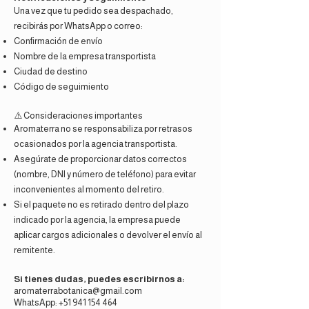
Una vez que tu pedido sea despachado,
recibirás por WhatsApp o correo:
Confirmación de envío
Nombre de la empresa transportista
Ciudad de destino
Código de seguimiento
⚠️ Consideraciones importantes
Aromaterra no se responsabiliza por retrasos
ocasionados por la agencia transportista.
Asegúrate de proporcionar datos correctos
(nombre, DNI y número de teléfono) para evitar
inconvenientes al momento del retiro.
Si el paquete no es retirado dentro del plazo
indicado por la agencia, la empresa puede
aplicar cargos adicionales o devolver el envío al
remitente.
Si tienes dudas, puedes escribirnos a:
aromaterrabotanica@gmail.com
WhatsApp: +51 941 154 464