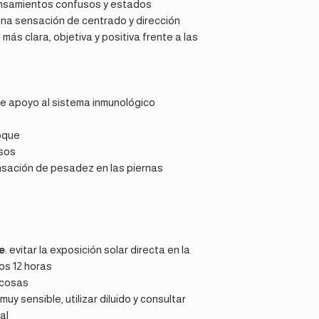
ensamientos confusos y estados
na sensación de centrado y dirección
más clara, objetiva y positiva frente a las
e apoyo al sistema inmunológico
oque
sos
ensación de pesadez en las piernas
e
: evitar la exposición solar directa en la
os 12 horas
ucosas
uy sensible, utilizar diluido y consultar
al