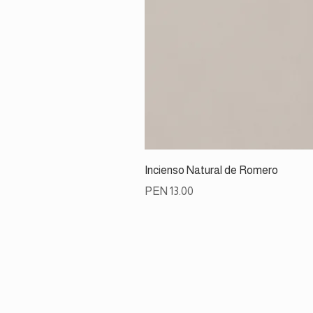
Incienso Natural de Romero
Price
PEN 13.00