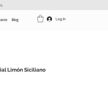
es.
Log In
tacto
Blog
ial Limón Siciliano
e