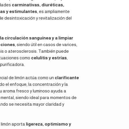
edades
carminativas, diuréticas,
la piel, diluir al 5%
as y estimulantes
, es ampliamente
coco, jojoba, girasol
e desintoxicación y revitalización del
Añadir 5 gotas a la 
Nota:
Conservar en 
protegido de la luz
la circulación sanguínea y a limpiar
cciones
, siendo útil en casos de varices,
osis o aterosclerosis. También puede
situaciones como
celulitis y estrías
,
 purificadora.
encial de limón actúa como un
clarificante
do el enfoque, la concentración y la
u aroma fresco y luminoso ayuda a
ga mental, siendo ideal para momentos de
uando se necesita mayor claridad y
l limón aporta
ligereza, optimismo y