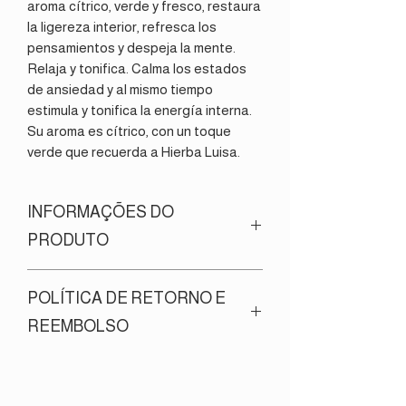
aroma cítrico, verde y fresco, restaura
la ligereza interior, refresca los
pensamientos y despeja la mente.
Relaja y tonifica. Calma los estados
de ansiedad y al mismo tiempo
estimula y tonifica la energía interna.
Su aroma es cítrico, con un toque
verde que recuerda a Hierba Luisa.
INFORMAÇÕES DO
PRODUTO
Tamaño:
5ml - envase roll-on
POLÍTICA DE RETORNO E
Modo de empleo:
para una mayor
efectividad, se recomienda utilizarlo al
REEMBOLSO
menos 3 veces al día, aplicándolo
directamente sobre la piel (muñecas o
Todos nuestros productos son
cuello) e inhalando lentamente su
elaborados artesanalmente con
aroma.
ingredientes 100% naturales. Por