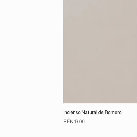
Incienso Natural de Romero
Price
PEN 13.00