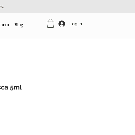
es.
Log In
tacto
Blog
sca 5ml
e