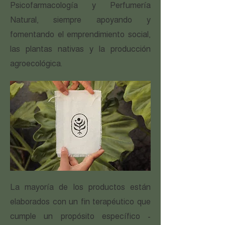
Psicofarmacología y Perfumería
Natural, siempre apoyando y
fomentando el emprendimiento social,
las plantas nativas y la producción
agroecológica.
La mayoría de los productos están
elaborados con un fin terapéutico que
cumple un propósito específico -