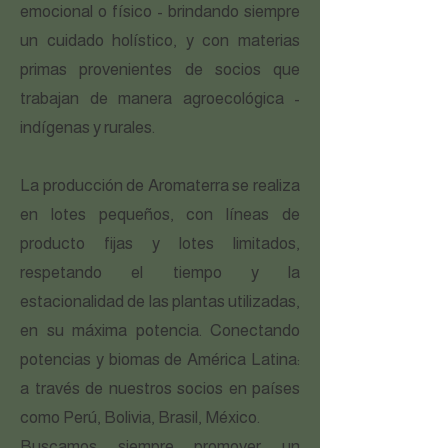
emocional o físico - brindando siempre
un cuidado holístico, y con materias
primas provenientes de socios que
trabajan de manera agroecológica -
indígenas y rurales.
La producción de Aromaterra se realiza
en lotes pequeños, con líneas de
producto fijas y lotes limitados,
respetando el tiempo y la
estacionalidad de las plantas utilizadas,
en su máxima potencia. Conectando
potencias y biomas de América Latina:
a través de nuestros socios en países
como Perú, Bolivia, Brasil, México.
Buscamos siempre promover un