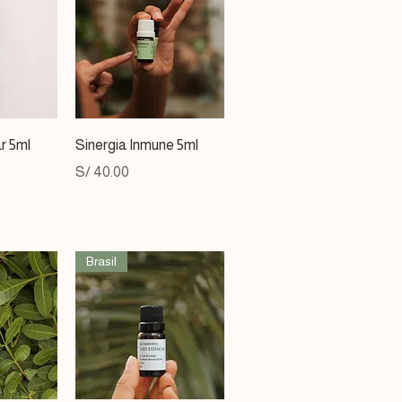
ida
Vista rápida
r 5ml
Sinergia Inmune 5ml
Precio
S/ 40.00
Brasil