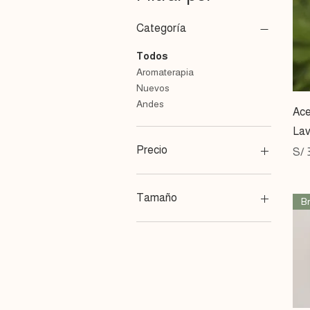
Categoría
Todos
Aromaterapia
Nuevos
Andes
Ace
Lav
Precio
Pre
S/ 
25 PEN
53 PEN
Tamaño
Br
10ml
5ml