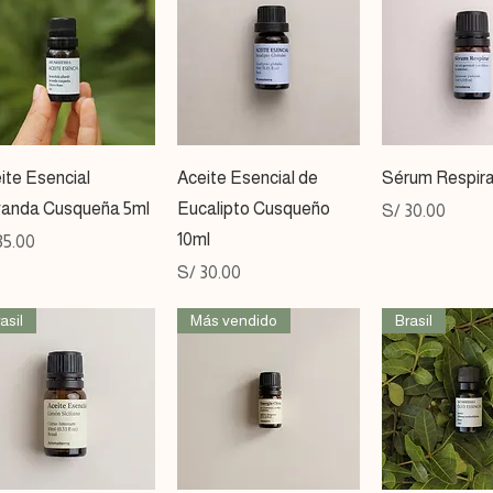
Vista rápida
Vista rápida
Vista ráp
ite Esencial
Aceite Esencial de
Sérum Respira
anda Cusqueña 5ml
Eucalipto Cusqueño
Precio
S/ 30.00
10ml
cio
35.00
Precio
S/ 30.00
asil
Más vendido
Brasil