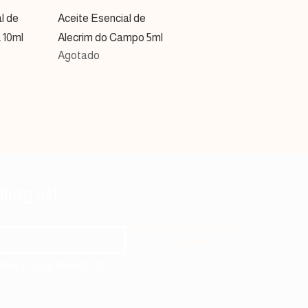
ida
Vista rápida
l de
Aceite Esencial de
 10ml
Alecrim do Campo 5ml
Agotado
ling list
Subscribe
ibe to your mailing list.