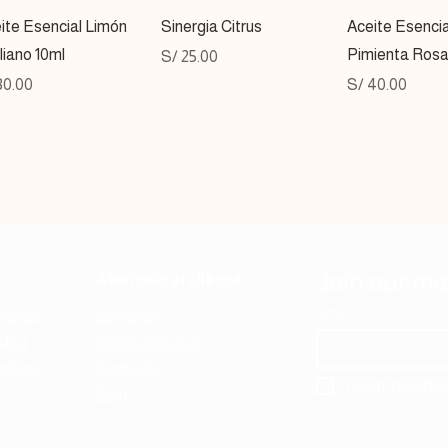
Vista rápida
Vista rápida
Vista ráp
ite Esencial Limón
Sinergia Citrus
Aceite Esencia
iliano 10ml
Pimienta Rosa
Precio
S/ 25.00
cio
Precio
30.00
S/ 40.00
Join our mai
Atención al cliente
Email
*
ciones
Servicios
idad
Sobre nosotros
bolsos
Contacto
I want to subscr
s
Blog