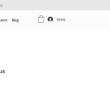
es.
Iniciar sesión
tacto
Blog
rus