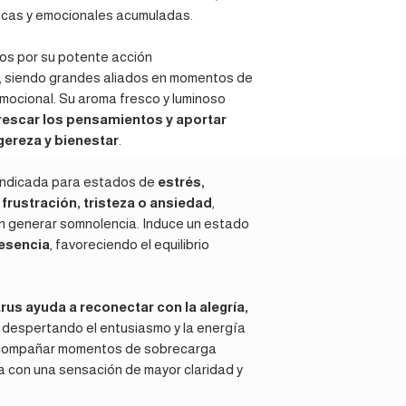
de recibir un artícu
Uso tópico:
Para ma
sicas y emocionales acumuladas.
contáctanos dentro
vegetal portador. Pa
entrega
a
aromater
a 10% en aceite vege
dos por su potente acción
gestionar un reemp
girasol, almendras, s
, siendo grandes aliados en momentos de
Nota:
Conservar en 
mocional. Su aroma fresco y luminoso
protegido de la luz
frescar los pensamientos y aportar
gereza y bienestar
.
 indicada para estados de
estrés,
, frustración, tristeza o ansiedad
,
in generar somnolencia. Induce un estado
resencia
, favoreciendo el equilibrio
trus ayuda a
reconectar con la alegría,
, despertando el entusiasmo y la energía
a acompañar momentos de sobrecarga
a con una sensación de mayor claridad y