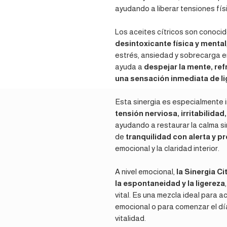
ayudando a liberar tensiones fí
Los aceites cítricos son conoci
desintoxicante física y mental
estrés, ansiedad y sobrecarga e
ayuda a
despejar la mente, re
una sensación inmediata de li
Esta sinergia es especialmente
tensión nerviosa, irritabilidad
ayudando a restaurar la calma s
de
tranquilidad con alerta y p
emocional y la claridad interior.
A nivel emocional,
la Sinergia Ci
la espontaneidad y la ligereza
vital. Es una mezcla ideal par
emocional o para comenzar el dí
vitalidad.