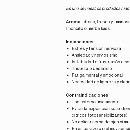
Es uno de nuestros productos más 
Aroma:
cítrico, fresco y lumino
limoncillo o hierba luisa.
Indicaciones
Estrés y tensión nerviosa
Ansiedad y nerviosismo
Irritabilidad o frustración emo
Tristeza o desánimo
Fatiga mental y emocional
Necesidad de ligereza y clari
Contraindicaciones
Uso externo únicamente
Evitar la exposición solar dir
cítricos fotosensibilizantes)
No aplicar cerca de ojos ni m
En embarazo o piel muy sensibl