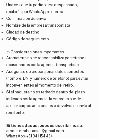
Una vez que tu pedido sea despachado,
recibirás por WhatsApp o correo:
Confirmación de envío
Nombre de la empresa transportista
Ciudad de destino
Código de seguimiento
⚠️ Consideraciones importantes
Aromaterra no se responsabiliza por retrasos
ocasionados por la agencia transportista.
Asegúrate de proporcionar datos correctos
(nombre, DNI y número de teléfono) para evitar
inconvenientes al momento del retiro.
Si el paquete no es retirado dentro del plazo
indicado por la agencia, la empresa puede
aplicar cargos adicionales o devolver el envío al
remitente.
Si tienes dudas, puedes escribirnos a:
aromaterrabotanica@gmail.com
WhatsApp: +51 941 154 464