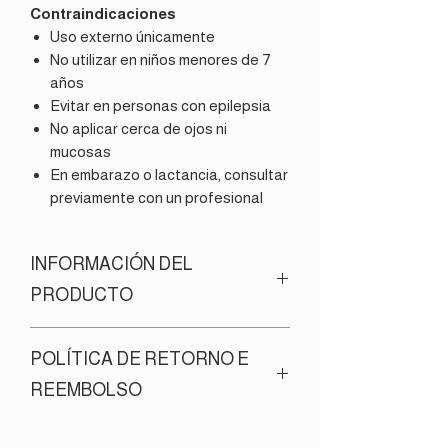
Contraindicaciones
Uso externo únicamente
No utilizar en niños menores de 7
años
Evitar en personas con epilepsia
No aplicar cerca de ojos ni
mucosas
En embarazo o lactancia, consultar
previamente con un profesional
INFORMACIÓN DEL
PRODUCTO
Nombre científico:
Eucalyptus
POLÍTICA DE RETORNO E
Globulus Labill
Parte utilizada:
Hojas
REEMBOLSO
Modo de empleo:
¡No ingerir!
Inhalación
: Añadir 2 gotas de aceite
Todos nuestros productos son
esencial a un difusor personal; 3 gotas