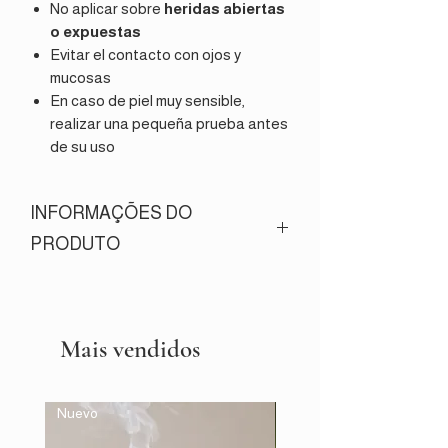
No aplicar sobre
heridas abiertas
o expuestas
Evitar el contacto con ojos y
mucosas
En caso de piel muy sensible,
realizar una pequeña prueba antes
de su uso
INFORMAÇÕES DO
PRODUTO
Tamanho:
20g
Ingredientes:
Óleo de buriti, copaíba,
andiroba, babaçu, manteiga de bacuri.
Mais vendidos
Observação:
Guardar em ambiente
fresco e longe de luz solar. Manter
fechado. NÃO INGERIR. Não aplicar
Nuevo
Andes
em ferimentos muito expostos.