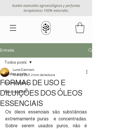
Aceites esenciales agroecológicos y perfumes
terapéuticos 100% naturales.
Entrada
Todos posts
Lurie Damiani
Todos posts
10 may 2021
2 min de lectura
FORMAS DE USO E
Aromaterapia
DILUIÇÕES DOS ÓLEOS
Autocuidado
ESSENCIAIS
Os óleos essenciais são substâncias 
extremamente puras  e concentradas. 
Sobre serem usados puros, não é 