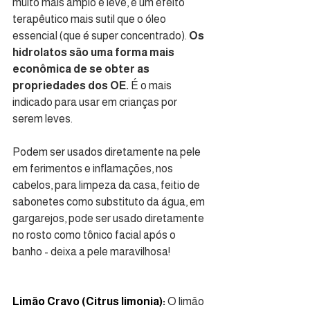
muito mais amplo e leve, e um efeito 
terapêutico mais sutil que o óleo 
essencial (que é super concentrado).
 Os 
hidrolatos são uma forma mais 
econômica de se obter as 
propriedades dos OE. 
É o mais 
indicado para usar em crianças por 
serem leves. 
Podem ser usados diretamente na pele 
em ferimentos e inflamações, nos 
cabelos, para limpeza da casa, feitio de 
sabonetes como substituto da água, em 
gargarejos, pode ser usado diretamente 
no rosto como tônico facial após o 
banho - deixa a pele maravilhosa!
Limão Cravo (Citrus limonia): 
O limão 